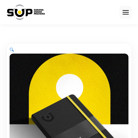
Home
Katalog Produk
🔍
Super Merch Kit
About
Blog
SUP Creative