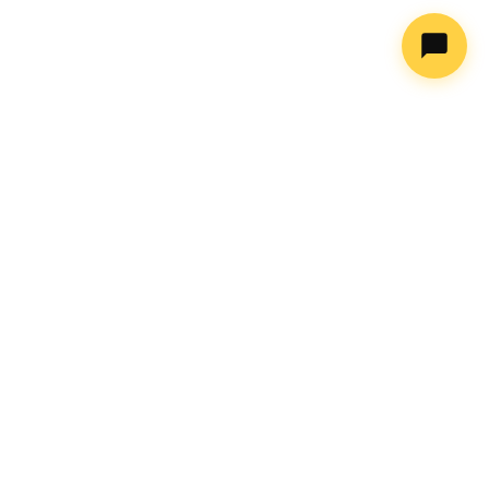
PT. Sarana Usaha Pratama
📍
Jatiasih, Bekasi
💬
+62 819-0102-8026
✉️
hi@supcreative.com