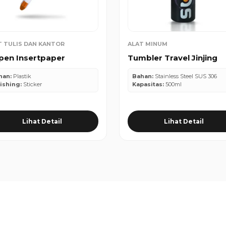
T TULIS DAN KANTOR
ALAT MINUM
pen Insertpaper
Tumbler Travel Jinjing
han:
Plastik
Bahan:
Stainless Steel SUS 306
ishing:
Sticker
Kapasitas:
500ml
Lihat Detail
Lihat Detail