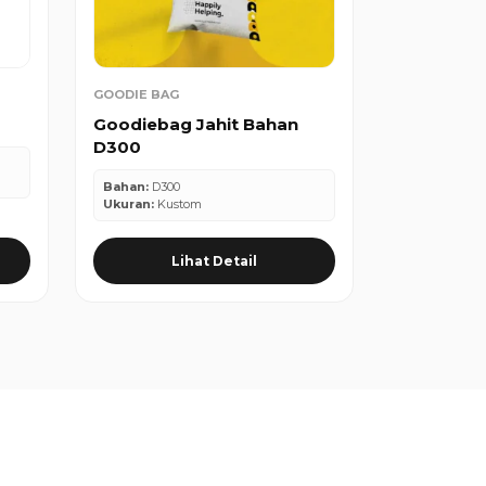
GOODIE BAG
Goodiebag Jahit Bahan
D300
Bahan:
D300
Ukuran:
Kustom
Lihat Detail
Nama Anda