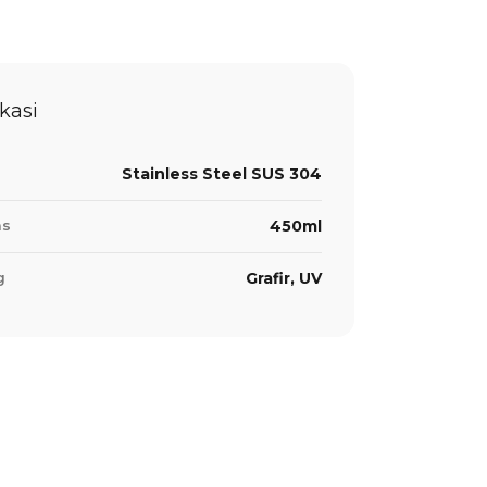
ikasi
Stainless Steel SUS 304
as
450ml
g
Grafir, UV