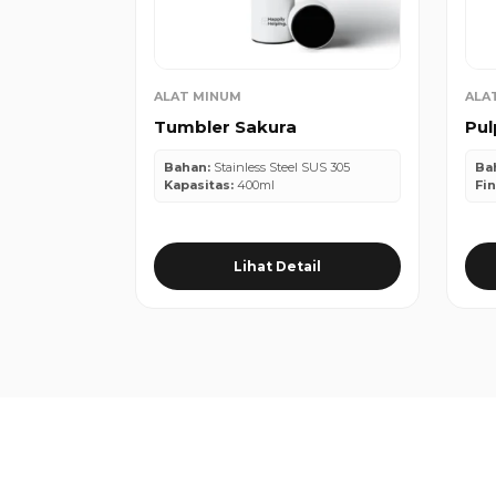
ALAT MINUM
ALA
Tumbler Sakura
Pul
Bahan:
Stainless Steel SUS 305
Ba
Kapasitas:
400ml
Fin
Lihat Detail